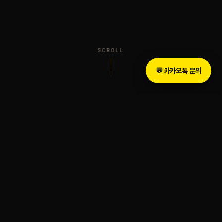
SCROLL
💬 카카오톡 문의
INTRODUCTION
The Legacy of Sound