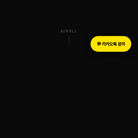
SCROLL
💬 카카오톡 문의
INTRODUCTION
The Legacy of Sound