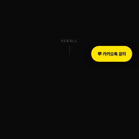
SCROLL
💬 카카오톡 문의
INTRODUCTION
The Legacy of Sound