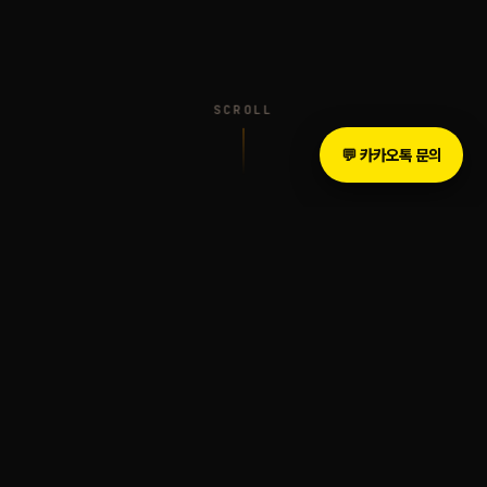
SCROLL
💬 카카오톡 문의
INTRODUCTION
The Legacy of Sound