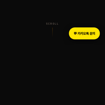
SCROLL
💬 카카오톡 문의
INTRODUCTION
The Legacy of Sound